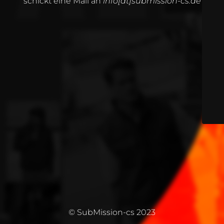
schickt eine Mail an
info[at]submission-cs.de
© SubMission-cs 2023